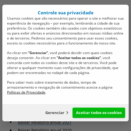
Controle sua privacidade
Usamos cookies que são necessários para operar o site e melhorar sua
experiência de navegação – por exemplo, lembrando a cidade de sua
preferência. Os cookies também são usados com objetivos estatísticos
ou para exibir ofertas e anúncios direcionados em nossas mídias online
e de terceiros. Pedimos seu consentimento para usar esses cookies,
exceto os cookies necessários para o funcionamento do nosso site.
Câmara SJB
Ouvidoria
Ao clicar em
“Gerenciar”
, você poderá decidir com quais cookies
Ouvidoria
deseja consentir. Ao clicar em
“Aceitar todos os cookies”
, você
concorda com todos os cookies deste site e de terceiros. Você pode
alterar a qualquer momento suas configurações de privacidade, que
podem ser encontradas no rodapé de cada página.
Para saber mais sobre tratamento de dados, tempo de
Relatório anual
armazenamento e revogação de consentimento acesse a página
Políticas de Privacidade
.
Baixar Relatório anual 2023
Gerenciar
Aceitar todos os cookies
Baixar Relatório anual 2022
Baixar Relatório anual 2021
Configuração de cookies
Baixar Relatório anual 2020