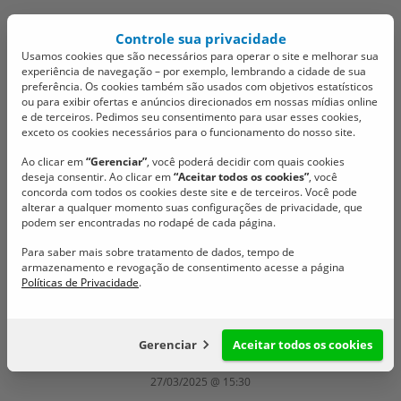
Controle sua privacidade
Usamos cookies que são necessários para operar o site e melhorar sua
experiência de navegação – por exemplo, lembrando a cidade de sua
preferência. Os cookies também são usados com objetivos estatísticos
ou para exibir ofertas e anúncios direcionados em nossas mídias online
e de terceiros. Pedimos seu consentimento para usar esses cookies,
exceto os cookies necessários para o funcionamento do nosso site.
Assessores da Câmara de
Ao clicar em
“Gerenciar”
, você poderá decidir com quais cookies
deseja consentir. Ao clicar em
“Aceitar todos os cookies”
, você
São João Batista
concorda com todos os cookies deste site e de terceiros. Você pode
alterar a qualquer momento suas configurações de privacidade, que
participam de curso
podem ser encontradas no rodapé de cada página.
Para saber mais sobre tratamento de dados, tempo de
sobre licitações e gestão
armazenamento e revogação de consentimento acesse a página
Políticas de Privacidade
.
pública
Assessores participam de curso “Tudo sobre Dispensa de
Gerenciar
Aceitar todos os cookies
Licitações”, promovido pela Granfpolis
27/03/2025 @ 15:30
Configuração de cookies