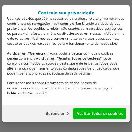
Controle sua privacidade
Usamos cookies que são necessários para operar o site e melhorar sua
experiência de navegação – por exemplo, lembrando a cidade de sua
preferência. Os cookies também são usados com objetivos estatísticos
ou para exibir ofertas e anúncios direcionados em nossas mídias online
e de terceiros. Pedimos seu consentimento para usar esses cookies,
exceto os cookies necessários para o funcionamento do nosso site.
Sessão ordinária desta
Ao clicar em
“Gerenciar”
, você poderá decidir com quais cookies
deseja consentir. Ao clicar em
“Aceitar todos os cookies”
, você
sexta-feira contou com
concorda com todos os cookies deste site e de terceiros. Você pode
alterar a qualquer momento suas configurações de privacidade, que
duas votações
podem ser encontradas no rodapé de cada página.
Para saber mais sobre tratamento de dados, tempo de
importantes
armazenamento e revogação de consentimento acesse a página
Políticas de Privacidade
.
Acompanhe as votações.
31/10/2025 @ 15:10
Gerenciar
Aceitar todos os cookies
Configuração de cookies