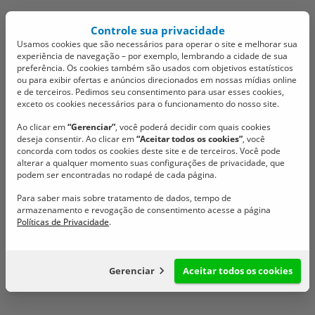
Controle sua privacidade
Usamos cookies que são necessários para operar o site e melhorar sua
experiência de navegação – por exemplo, lembrando a cidade de sua
preferência. Os cookies também são usados com objetivos estatísticos
ou para exibir ofertas e anúncios direcionados em nossas mídias online
e de terceiros. Pedimos seu consentimento para usar esses cookies,
exceto os cookies necessários para o funcionamento do nosso site.
Projetos de lei são
Ao clicar em
“Gerenciar”
, você poderá decidir com quais cookies
deseja consentir. Ao clicar em
“Aceitar todos os cookies”
, você
aprovados por
concorda com todos os cookies deste site e de terceiros. Você pode
alterar a qualquer momento suas configurações de privacidade, que
unanimidade na sessão
podem ser encontradas no rodapé de cada página.
Para saber mais sobre tratamento de dados, tempo de
ordinária da Câmara
armazenamento e revogação de consentimento acesse a página
Políticas de Privacidade
.
Votações da sessão ordinária de segunda-feira (15/12).
17/12/2025 @ 15:05
Gerenciar
Aceitar todos os cookies
Configuração de cookies