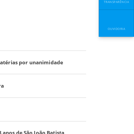
TRANSPARÊNCIA
OUVIDORIA
matérias por unanimidade
ra
anos de São João Batista