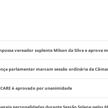
mpossa vereador suplente Milson da Silva e aprova 
cença parlamentar marcam sessão ordinária da Câma
à CARE é aprovado por unanimidade
eia personalidades durante Sessão Solene pelos 68 