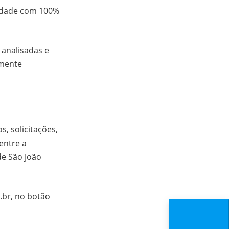
midade com 100%
analisadas e
amente
, solicitações,
entre a
de São João
.br, no botão