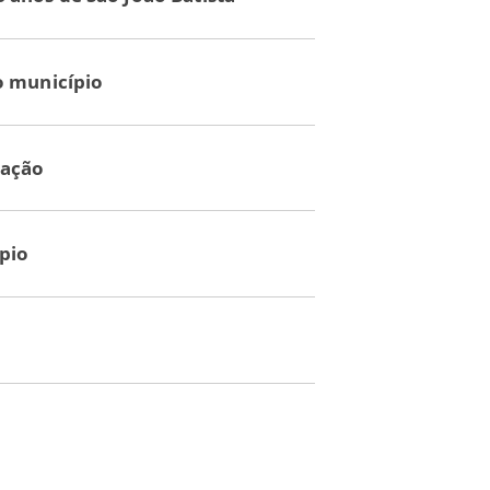
o município
lação
pio